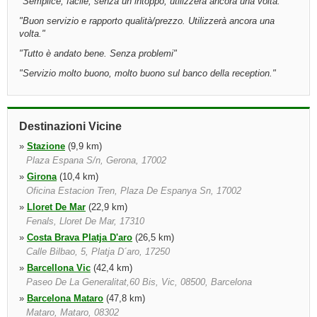
"
Semplice, facile, senza un intoppo, utilizzerà ancora una volta.
"
"
Buon servizio e rapporto qualità/prezzo. Utilizzerà ancora una
volta.
"
"
Tutto è andato bene. Senza problemi
"
"
Servizio molto buono, molto buono sul banco della reception.
"
Destinazioni Vicine
»
Stazione
(9,9 km)
Plaza Espana S/n, Gerona, 17002
»
Girona
(10,4 km)
Oficina Estacion Tren, Plaza De Espanya Sn, 17002
»
Lloret De Mar
(22,9 km)
Fenals, Lloret De Mar, 17310
»
Costa Brava Platja D'aro
(26,5 km)
Calle Bilbao, 5, Platja D´aro, 17250
»
Barcellona Vic
(42,4 km)
Paseo De La Generalitat,60 Bis, Vic, 08500, Barcelona
»
Barcelona Mataro
(47,8 km)
Mataro, Mataro, 08302