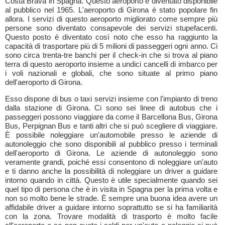
Costa Brava in Spagna. Questo aeroporto è diventato disponibile
al pubblico nel 1965. L'aeroporto di Girona è stato popolare fin
allora. I servizi di questo aeroporto migliorato come sempre più
persone sono diventato consapevole dei servizi stupefacenti.
Questo posto è diventato così noto che esso ha raggiunto la
capacità di trasportare più di 5 milioni di passeggeri ogni anno. Ci
sono circa trenta-tre banchi per il check-in che si trova al piano
terra di questo aeroporto insieme a undici cancelli di imbarco per
i voli nazionali e globali, che sono situate al primo piano
dell'aeroporto di Girona.
Esso dispone di bus o taxi servizi insieme con l'impianto di treno
dalla stazione di Girona. Ci sono sei linee di autobus che i
passeggeri possono viaggiare da come il Barcellona Bus, Girona
Bus, Perpignan Bus e tanti altri che si può scegliere di viaggiare.
È possibile noleggiare un'automobile presso le aziende di
autonoleggio che sono disponibili al pubblico presso i terminali
dell'aeroporto di Girona. Le aziende di autonoleggio sono
veramente grandi, poiché essi consentono di noleggiare un'auto
e ti danno anche la possibilità di noleggiare un driver a guidare
intorno quando in città. Questo è utile specialmente quando sei
quel tipo di persona che è in visita in Spagna per la prima volta e
non so molto bene le strade. È sempre una buona idea avere un
affidabile driver a guidare intorno soprattutto se si ha familiarità
con la zona. Trovare modalità di trasporto è molto facile