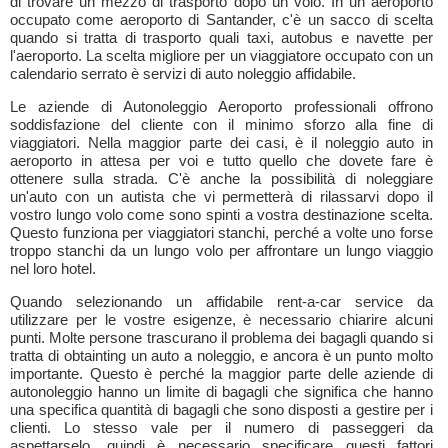
di trovare un mezzo di trasporto dopo un volo. In un aeroporto
occupato come aeroporto di Santander, c'è un sacco di scelta
quando si tratta di trasporto quali taxi, autobus e navette per
l'aeroporto. La scelta migliore per un viaggiatore occupato con un
calendario serrato è servizi di auto noleggio affidabile.
Le aziende di Autonoleggio Aeroporto professionali offrono
soddisfazione del cliente con il minimo sforzo alla fine di
viaggiatori. Nella maggior parte dei casi, è il noleggio auto in
aeroporto in attesa per voi e tutto quello che dovete fare è
ottenere sulla strada. C'è anche la possibilità di noleggiare
un'auto con un autista che vi permetterà di rilassarvi dopo il
vostro lungo volo come sono spinti a vostra destinazione scelta.
Questo funziona per viaggiatori stanchi, perché a volte uno forse
troppo stanchi da un lungo volo per affrontare un lungo viaggio
nel loro hotel.
Quando selezionando un affidabile rent-a-car service da
utilizzare per le vostre esigenze, è necessario chiarire alcuni
punti. Molte persone trascurano il problema dei bagagli quando si
tratta di obtainting un auto a noleggio, e ancora è un punto molto
importante. Questo è perché la maggior parte delle aziende di
autonoleggio hanno un limite di bagagli che significa che hanno
una specifica quantità di bagagli che sono disposti a gestire per i
clienti. Lo stesso vale per il numero di passeggeri da
aspettarselo, quindi è necessario specificare questi fattori