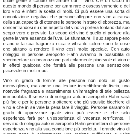
quale gente è caduto nell'amore con il vino. C'è un sacco in
questo mondo di persone per ammirare e ossessivamente e del
loro vino è infatti la scelta di molti. Ci può essere una sorta di
connotazione negativa che persone allegare con vino a causa
della sua capacità di ottenere le persone in stato di ebbrezza, ma
concentrandosi su che aspetto del vino vi porterà lontano dal suo
scopo vero e previsto. Lo scopo del vino è quello di portare alla
gente la vera essenza dell'uva. Le sfumature, il suo sapore pieno
e anche la sua fragranza ricca e vibrante colore sono le cose
che aiutano a rendere il vino così molto speciale. Con auto
noleggio in persone aeroporto Hahn avranno la possibilità di
sperimentare un'incarnazione particolarmente piacevole di vino e
in effetti qualcosa che fornirà alle persone una sensazione
piacevole in molti modi.
Vino in grado di fornire alle persone non solo un gusto
meraviglioso, ma anche una texture incredibilmente liscia, una
notevole fragranza e naturalmente un'immagine di tale bellezza
immacolata. Il servizio di noleggio auto in aeroporto Hahn sarà
più facile per le persone a ottenere che più squisito bicchiere di
vino e che in sé vale la pena fare il viaggio. Persone saranno in
grado di apprezzare quale vino può essere e che solo
esperienza farà per un'esperienza di vacanza terrificante. Il
servizio di noleggio auto in aeroporto Hahn permetterà di persone
esperienza vino alla sua condizione più perfetta. Il grande vino di