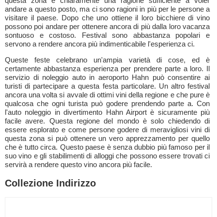
questa zona è chiaramente una ragione sufficiente a voler
andare a questo posto, ma ci sono ragioni in più per le persone a
visitare il paese. Dopo che uno ottiene il loro bicchiere di vino
possono poi andare per ottenere ancora di più dalla loro vacanza
sontuoso e costoso. Festival sono abbastanza popolari e
servono a rendere ancora più indimenticabile l'esperienza ci.
Queste feste celebrano un'ampia varietà di cose, ed è
certamente abbastanza esperienza per prendere parte a loro. Il
servizio di noleggio auto in aeroporto Hahn può consentire ai
turisti di partecipare a questa festa particolare. Un altro festival
ancora una volta si avvale di ottimi vini della regione e che pure è
qualcosa che ogni turista può godere prendendo parte a. Con
l'auto noleggio in divertimento Hahn Airport è sicuramente più
facile avere. Questa regione del mondo è solo chiedendo di
essere esplorato e come persone godere di meravigliosi vini di
questa zona si può ottenere un vero apprezzamento per quello
che è tutto circa. Questo paese è senza dubbio più famoso per il
suo vino e gli stabilimenti di alloggi che possono essere trovati ci
servirà a rendere questo vino ancora più facile.
Collezione Indirizzo