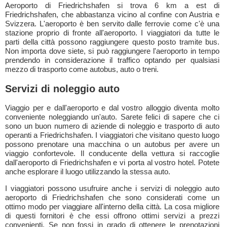
Aeroporto di Friedrichshafen si trova 6 km a est di
Friedrichshafen, che abbastanza vicino al confine con Austria e
Svizzera. L'aeroporto è ben servito dalle ferrovie come c'è una
stazione proprio di fronte all'aeroporto. I viaggiatori da tutte le
parti della città possono raggiungere questo posto tramite bus.
Non importa dove siete, si può raggiungere l'aeroporto in tempo
prendendo in considerazione il traffico optando per qualsiasi
mezzo di trasporto come autobus, auto o treni.
Servizi di noleggio auto
Viaggio per e dall'aeroporto e dal vostro alloggio diventa molto
conveniente noleggiando un'auto. Sarete felici di sapere che ci
sono un buon numero di aziende di noleggio e trasporto di auto
operanti a Friedrichshafen. I viaggiatori che visitano questo luogo
possono prenotare una macchina o un autobus per avere un
viaggio confortevole. Il conducente della vettura si raccoglie
dall'aeroporto di Friedrichshafen e vi porta al vostro hotel. Potete
anche esplorare il luogo utilizzando la stessa auto.
I viaggiatori possono usufruire anche i servizi di noleggio auto
aeroporto di Friedrichshafen che sono considerati come un
ottimo modo per viaggiare all'interno della città. La cosa migliore
di questi fornitori è che essi offrono ottimi servizi a prezzi
convenienti. Se non fossi in grado di ottenere le prenotazioni