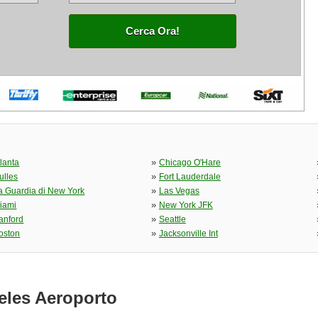
Cerca Ora!
»
tlanta
Chicago O'Hare
»
ulles
Fort Lauderdale
»
a Guardia di New York
Las Vegas
»
iami
New York JFK
»
anford
Seattle
»
oston
Jacksonville Int
eles Aeroporto