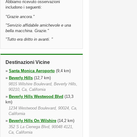
Abbiamo ricevuto osservazioni
includono i seguenti:
"
Grazie ancora.
"
"
Servizio affidabile amichevole e una
bella macchina. Grazie.
"
"
Tutto era dritto in avanti.
"
Destinazioni Vicine
»
Santa Monica Aeroporto
(9,4 km)
»
Beverly Hills
(12,7 km)
9815 Wilshire Boulevard, Beverly Hills,
90210, Ca, California
»
Beverly Hills Westwood Blvd
(13,3
km)
1234 Westwood Boulevard, 90024, Ca,
California
»
Beverly Hills On Wilshire
(14,2 km)
352 S La Cienega Blvd, 90048 4121,
Ca, California