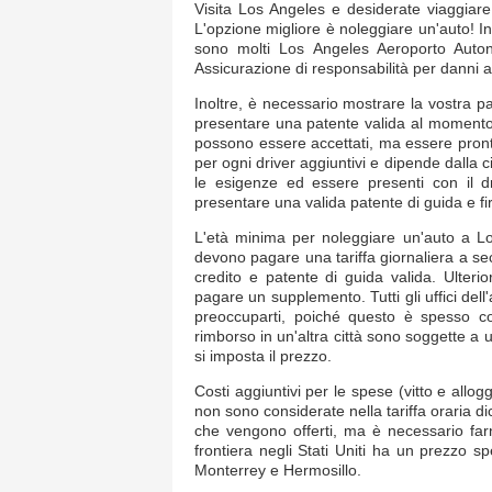
Visita Los Angeles e desiderate viaggiare
L'opzione migliore è noleggiare un'auto! In
sono molti Los Angeles Aeroporto Autonol
Assicurazione di responsabilità per danni a t
Inoltre, è necessario mostrare la vostra p
presentare una patente valida al momento 
possono essere accettati, ma essere pronti a 
per ogni driver aggiuntivi e dipende dalla ci
le esigenze ed essere presenti con il dri
presentare una valida patente di guida e fir
L'età minima per noleggiare un'auto a Los
devono pagare una tariffa giornaliera a sec
credito e patente di guida valida. Ulteri
pagare un supplemento. Tutti gli uffici de
preoccuparti, poiché questo è spesso cop
rimborso in un'altra città sono soggette a 
si imposta il prezzo.
Costi aggiuntivi per le spese (vitto e allog
non sono considerate nella tariffa oraria dic
che vengono offerti, ma è necessario farne
frontiera negli Stati Uniti ha un prezzo sp
Monterrey e Hermosillo.