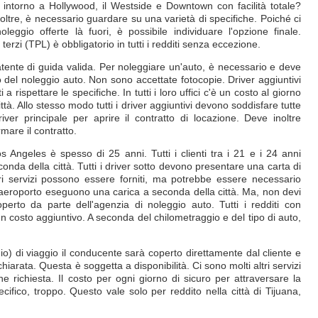
 intorno a Hollywood, il Westside e Downtown con facilità totale?
oltre, è necessario guardare su una varietà di specifiche. Poiché ci
eggio offerte là fuori, è possibile individuare l'opzione finale.
erzi (TPL) è obbligatorio in tutti i redditi senza eccezione.
atente di guida valida. Per noleggiare un'auto, è necessario e deve
del noleggio auto. Non sono accettate fotocopie. Driver aggiuntivi
rispettare le specifiche. In tutti i loro uffici c'è un costo al giorno
ttà. Allo stesso modo tutti i driver aggiuntivi devono soddisfare tutte
ver principale per aprire il contratto di locazione. Deve inoltre
mare il contratto.
 Angeles è spesso di 25 anni. Tutti i clienti tra i 21 e i 24 anni
onda della città. Tutti i driver sotto devono presentare una carta di
ori servizi possono essere forniti, ma potrebbe essere necessario
ll'aeroporto eseguono una carica a seconda della città. Ma, non devi
erto da parte dell'agenzia di noleggio auto. Tutti i redditi con
un costo aggiuntivo. A seconda del chilometraggio e del tipo di auto,
gio) di viaggio il conducente sarà coperto direttamente dal cliente e
hiarata. Questa è soggetta a disponibilità. Ci sono molti altri servizi
 richiesta. Il costo per ogni giorno di sicuro per attraversare la
ecifico, troppo. Questo vale solo per reddito nella città di Tijuana,