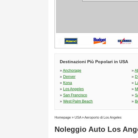
Destinazioni Più Popolari in USA
»
»
Anchorage
A
»
»
Denver
D
»
»
Kona
L
»
»
Los Angeles
M
»
»
San Francisco
S
»
»
West Palm Beach
B
Homepage
»
USA
»
Aeroporto di Los Angeles
Noleggio Auto Los Ang