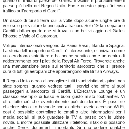
quando si tratta di paese del Galles. Il Galles è probabilmente il
paese più bello del Regno Unito. Forse questo spiega l'intenso
traffico sull'aeroporto di Cardiff.
Un sacco di turisti terra qui, a volte dopo alcune lunghe ore di
volo solo per visitare le principali attrazioni. Solo 19 km separano
Cardiff dall'aeroporto che si trova in un bel villaggio nel Galles
Rhoose e Vale of Glamorgan.
Voli più internazionali vengono da Paesi Bassi, Irlanda e Spagna.
La storia dell'aeroporto di Cardiff è interessante, e ' iniziato come
un aerodromo satellitare e ha anche servito come un centro di
addestramento per i piloti della Royal Air Force. Troverete anche
una manutenzione base sul territorio aeroporto che si prende
cura di tutti gli aeroplani che appartengono alla British Airways.
Il Regno Unito cerca di accogliere tutti i suoi visitatori, quindi non
siate sorpresi quando vedrete tutti i servizi che offre ai suoi
passeggeri all'aeroporto di Cardiff. L'Executive Lounge è un
classico esempio di lusso e buon gusto misto toobtainher. Vi
offre tutto ciò che eventualmente può desiderare. È possibile
chiedere alcolici o bevande non alcoliche, avete accesso Wi-Fi,
così è possibile controllare le email o altre informazioni per i
media sociali, si può guardare la TV al passo con le ultime
novità. È inoltre possibile utilizzare il telefono, il fax o si possono
anche Xerox documenti importanti. Si può godere qualche