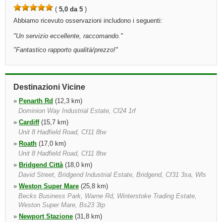
(
5,0 da 5
)
Abbiamo ricevuto osservazioni includono i seguenti:
"
Un servizio eccellente, raccomando.
"
"
Fantastico rapporto qualità/prezzo!
"
Destinazioni Vicine
»
Penarth Rd
(12,3 km)
Dominion Way Industrial Estate, Cf24 1rf
»
Cardiff
(15,7 km)
Unit 8 Hadfield Road, Cf11 8tw
»
Roath
(17,0 km)
Unit 8 Hadfield Road, Cf11 8tw
»
Bridgend Città
(18,0 km)
David Street, Bridgend Industrial Estate, Bridgend, Cf31 3sa, Wls
»
Weston Super Mare
(25,8 km)
Becks Business Park, Warne Rd, Winterstoke Trading Estate,
Weston Super Mare, Bs23 3tp
»
Newport Stazione
(31,8 km)