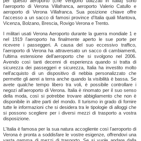
per questo aeroporto (che vengono utilizzati in Italia) sono
l'aeroporto di Verona Villafranca, aeroporto Valerio Catullo e
aeroporto di Verona Villafranca. Sua posizione chiave offre
l'accesso a un sacco di famosi province d'Italia quali Mantova,
Vicenza, Bolzano, Brescia, Rovigo Verona e Trento.
I militari usati Verona Aeroporto durante la guerra mondiale 1 e
nel 1919 l'aeroporto ha finalmente aperto le sue porte per
ricevere i passeggeri. A causa del suo eccessivo traffico,
l'aeroporto di Verona ha attraversato un sacco di cambiamenti,
l'ultima estensione dell'aeroporto che si svolgono nel 2006.
Avendo così tanti decenni di esperienza quando si tratta di
sicurezza dei passeggeri e sicurezza, Italia ha investito molto
nell'acquisto di un dispositivo di nebbia personalizzato che
permette gli aerei a terra anche quando la visibilità è bassa. Se
avete qualche tempo libero tra voli, è possibile controllare i
negozi all'aeroporto di Verona. Italia è rinomato per il suo senso
della moda, così si potrebbe trovare abbigliamento che non è
disponibile in altre parti del mondo. Il turismo in grado di fornire
tutte le informazioni che si desidera tra le tipologie di alloggi che
si possono scegliere per i diversi mezzi di trasporto a vostra
disposizione.
L'Italia è famosa per la sua natura accogliente così l'aeroporto di
Verona è pronta a soddisfare le vostre esigenze, offrendovi una
vasta gamma di mezzi di trasporto. Se si vuole andare dalla