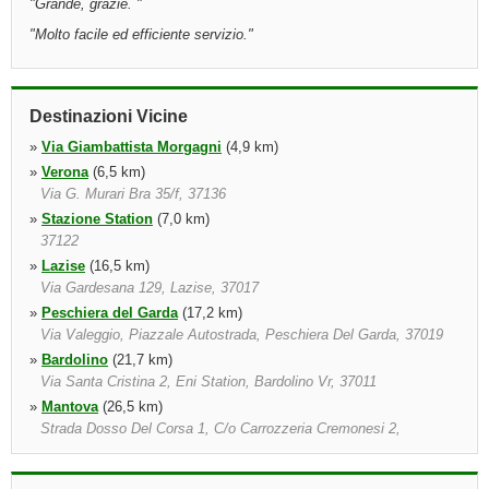
"
Grande, grazie.
"
"
Molto facile ed efficiente servizio.
"
Destinazioni Vicine
»
Via Giambattista Morgagni
(4,9 km)
»
Verona
(6,5 km)
Via G. Murari Bra 35/f, 37136
»
Stazione Station
(7,0 km)
37122
»
Lazise
(16,5 km)
Via Gardesana 129, Lazise, 37017
»
Peschiera del Garda
(17,2 km)
Via Valeggio, Piazzale Autostrada, Peschiera Del Garda, 37019
»
Bardolino
(21,7 km)
Via Santa Cristina 2, Eni Station, Bardolino Vr, 37011
»
Mantova
(26,5 km)
Strada Dosso Del Corsa 1, C/o Carrozzeria Cremonesi 2,
Mantova, 46100
»
Guidizzolo
(27,5 km)