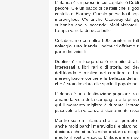
L'Irlanda è un paese in cui capitale è Dub
pecore. C'è un sacco di castelli che si god
castello di Blarney. Questo paese ha il so
meravigliosi. C'è anche Causway del giga
vulcanica che si accende. Molti visitato
l'ampia varietà di rocce belle.
Collaboriamo con oltre 800 fornitori in tut
noleggio auto Irlanda. Inoltre vi offriamo
parte dei veicoli.
Dublino è un luogo che è riempito di alta 
interessati a libri rari o di storia, poi de
dell'Irlanda è mistico nel carattere e h
meraviglioso e contiene la bellezza della 
che è stato lasciato alle spalle il popolo na
L'Irlanda è una destinazione popolare tra 
amano la vista della campagna e le perso
qui il momento migliore è durante l'estat
piacevole e la vacanza è sicuramente esse
Mentre siete in Irlanda che non perdete o
anche molti parchi meravigliosi e giardino
desidera che si può anche andare a scoglie
meglio il vostro viaggio. L'Irlanda è un 