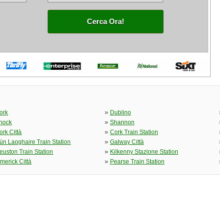
Cerca Ora!
»
ork
Dublino
»
nock
Shannon
»
ork Città
Cork Train Station
»
ún Laoghaire Train Station
Galway Città
»
euston Train Station
Kilkenny Stazione Station
»
imerick Città
Pearse Train Station