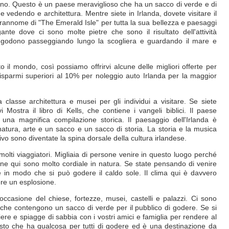
lino. Questo è un paese meraviglioso che ha un sacco di verde e di
e vedendo e architettura. Mentre siete in Irlanda, dovete visitare il
prannome di "The Emerald Isle" per tutta la sua bellezza e paesaggi
nte dove ci sono molte pietre che sono il risultato dell'attività
ri godono passeggiando lungo la scogliera e guardando il mare e
to il mondo, così possiamo offrirvi alcune delle migliori offerte per
 risparmi superiori al 10% per noleggio auto Irlanda per la maggior
classe architettura e musei per gli individui a visitare. Se siete
vi Mostra il libro di Kells, che contiene i vangeli biblici. Il paese
a una magnifica compilazione storica. Il paesaggio dell'Irlanda è
natura, arte e un sacco e un sacco di storia. La storia e la musica
tivo sono diventate la spina dorsale della cultura irlandese.
molti viaggiatori. Migliaia di persone venire in questo luogo perché
ne qui sono molto cordiale in natura. Se state pensando di venire
e in modo che si può godere il caldo sole. Il clima qui è davvero
re un esplosione.
ccasione del chiese, fortezze, musei, castelli e palazzi. Ci sono
 che contengono un sacco di verde per il pubblico di godere. Se si
re e spiagge di sabbia con i vostri amici e famiglia per rendere al
posto che ha qualcosa per tutti di godere ed è una destinazione da