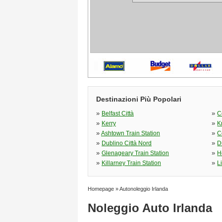
Destinazioni Più Popolari
»
»
Belfast Città
C
»
»
Kerry
K
»
»
Ashtown Train Station
C
»
»
Dublino Città Nord
D
»
»
Glenageary Train Station
H
»
»
Killarney Train Station
L
Homepage
»
Autonoleggio Irlanda
Noleggio Auto Irlanda