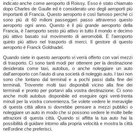
indicato anche come aeroporto di Roissy. Esso è stato chiamato
dopo Charles de Gaulle ed è considerato uno degli aeroporti più
importanti di Francia. Questo aeroporto è così famoso perché ci
sono più di 60 milioni passeggeri passo attraverso questo
aeroporto ogni anno. Questo è il più grande aeroporto della
Francia, è l'aeroporto sesto più attivo in tutto il mondo e decimo
più attivo basato sul movimento di aeromobili. È l'aeroporto
quinto più attivo nel trasporto di merci. Il gestore di questo
aeroporto è Franck Goldnadel.
Quando siete in questo aeroporto vi verrà offerto con vari mezzi
di trasporto. Ci sono tanti modi per ottenere per la destinazione
desiderata come taxi, autobus, o anche noleggiare un auto
dall'aeroporto con l'aiuto di una società di noleggio auto. I taxi non
sono che lontano dal terminal e a pochi passi dalla fine dei
terminali. Troverete molti taxi disponibili vicino alla fine dei
terminali e pronto per portarvi alla vostra destinazione. Ci sono
anche molti autobus disponibile ed eseguire ogni venti-trenta
minuti per la vostra convenienza. Se volete vedere le meraviglie
di questa città allora si dovrebbe pensare a mezzi pubblici o
noleggiare un auto in modo che si possono vedere le molte belle
attrazioni di questa città. Quando si affitta la tua auto hai la
possibilità di guidare intorno alla propria velocità e mostra la città
nell'ordine che preferisci.