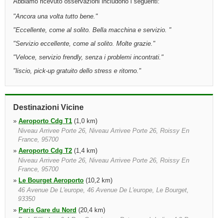
Abbiamo ricevuto osservazioni includono i seguenti:
"
Ancora una volta tutto bene.
"
"
Eccellente, come al solito. Bella macchina e servizio.
"
"
Servizio eccellente, come al solito. Molte grazie.
"
"
Veloce, servizio frendly, senza i problemi incontrati.
"
"
liscio, pick-up gratuito dello stress e ritorno.
"
Destinazioni Vicine
»
Aeroporto Cdg T1
(1,0 km)
Niveau Arrivee Porte 26, Niveau Arrivee Porte 26, Roissy En
France, 95700
»
Aeroporto Cdg T2
(1,4 km)
Niveau Arrivee Porte 26, Niveau Arrivee Porte 26, Roissy En
France, 95700
»
Le Bourget Aeroporto
(10,2 km)
46 Avenue De L'europe, 46 Avenue De L'europe, Le Bourget,
93350
»
Paris Gare du Nord
(20,4 km)